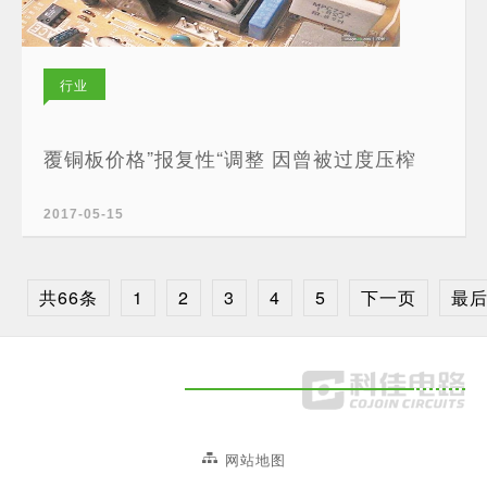
行业
新闻
覆铜板价格”报复性“调整 因曾被过度压榨
2017-05-15
共66条
1
2
3
4
5
下一页
最
网站地图