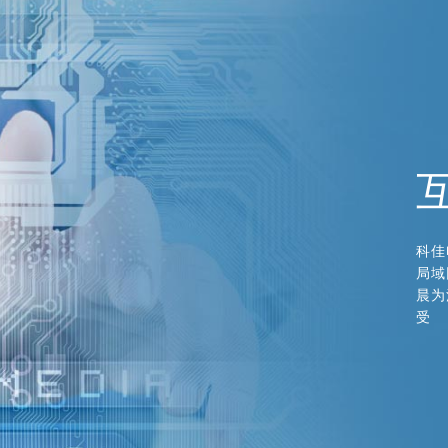
科佳
局域
晨为
受