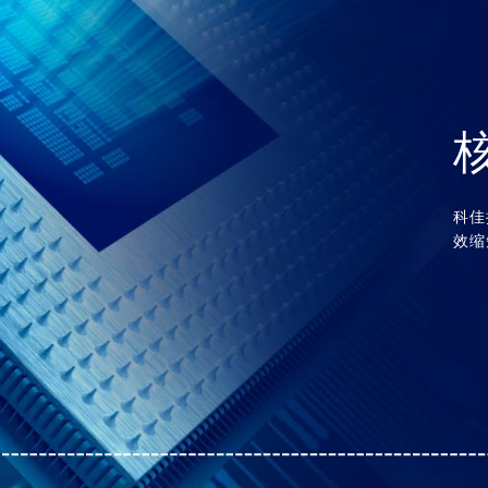
科佳
效缩