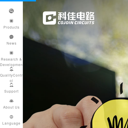
Products
News
Research &
Developmen
t
QualityContr
ol
Support
About Us
Language